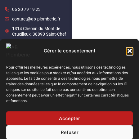
06 20 79 19 23
contact@ab-plomberie.fr
1314 Chemin du Mont de
Crucilleux, 38890 Saint-Chef
Gérer le consentement
Cliquez pour accepter les
cookies marketing et activer
Blog & Conseils
ce contenu
Pour offrir les meilleures expériences, nous utilisons des technologies
Bourgoin-Jallieu
Saint-Chef
telles que les cookies pour stocker et/ou accéder aux informations des
appareils. Le fait de consentir à ces technologies nous permettra de
traiter des données telles que le comportement de navigation ou les ID
uniques sur ce site. Le fait de ne pas consentir ou de retirer son
consentement peut avoir un effet négatif sur certaines caractéristiques
et fonctions.
Accepter
Refuser